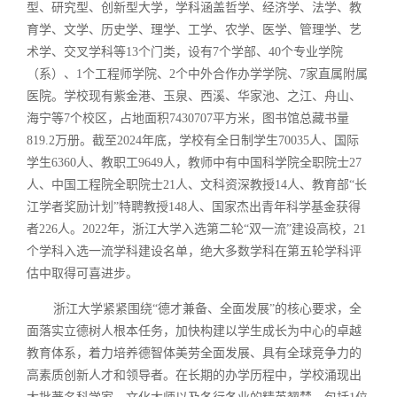
型、研究型、创新型大学，学科涵盖哲学、经济学、法学、教
育学、文学、历史学、理学、工学、农学、医学、管理学、艺
术学、交叉学科等13个门类，设有7个学部、40个专业学院
（系）、1个工程师学院、2个中外合作办学学院、7家直属附属
医院。学校现有紫金港、玉泉、西溪、华家池、之江、舟山、
海宁等7个校区，占地面积7430707平方米，图书馆总藏书量
819.2万册。截至2024年底，学校有全日制学生70035人、国际
学生6360人、教职工9649人，教师中有中国科学院全职院士27
人、中国工程院全职院士21人、文科资深教授14人、教育部“长
江学者奖励计划”特聘教授148人、国家杰出青年科学基金获得
者226人。2022年，浙江大学入选第二轮“双一流”建设高校，21
个学科入选一流学科建设名单，绝大多数学科在第五轮学科评
估中取得可喜进步。
浙江大学紧紧围绕“德才兼备、全面发展”的核心要求，全
面落实立德树人根本任务，加快构建以学生成长为中心的卓越
教育体系，着力培养德智体美劳全面发展、具有全球竞争力的
高素质创新人才和领导者。在长期的办学历程中，学校涌现出