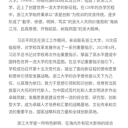
大学。1998年，同根同源的四校实现合并，组建了新浙江大
学，迈上了创建世界一流大学的新征程。在128年的办学历程
中，浙江大学始终秉承以“求是创新”为校训的优良传统，逐步
形成了“勤学、修德、明辨、笃实”的浙大人共同价值观和“海纳
江河、启真厚德、开物前民、树我邦国”的浙大精神。
习近平同志在浙江工作期间，亲自联系浙江大学，18次莅
临指导，对学校改革发展作出了一系列重要指示；2023年4月，
习近平总书记对学校再次作出重要指示，擘画了高水平建成中
国特色世界一流大学的宏伟蓝图。在总书记重要指示指引下，
学校成功召开第十五次党代会，提出了面向新征程的使命愿景
和使命引领型发展战略。浙江大学的办学使命是以天下为己
任、以真理为依归，致力于思想引领和知识创新，培育担当民
族复兴大任的时代新人，为中国式现代化和人类文明进步作出
卓越贡献；发展愿景是建设世界一流的综合型、研究型、创新
型大学，成为卓越人才培养和汇聚的战略基地、文化传承和交
流的重要平台、国家战略科技力量和全球创新高地。
浙江大学是一所特色鲜明、在海内外有较大影响的综合