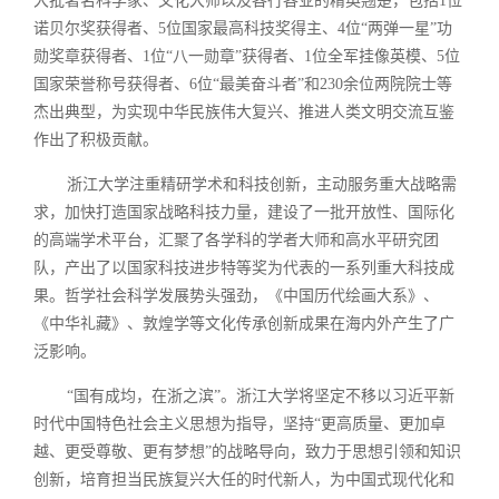
大批著名科学家、文化大师以及各行各业的精英翘楚，包括1位
诺贝尔奖获得者、5位国家最高科技奖得主、4位“两弹一星”功
勋奖章获得者、1位“八一勋章”获得者、1位全军挂像英模、5位
国家荣誉称号获得者、6位“最美奋斗者”和230余位两院院士等
杰出典型，为实现中华民族伟大复兴、推进人类文明交流互鉴
作出了积极贡献。
浙江大学注重精研学术和科技创新，主动服务重大战略需
求，加快打造国家战略科技力量，建设了一批开放性、国际化
的高端学术平台，汇聚了各学科的学者大师和高水平研究团
队，产出了以国家科技进步特等奖为代表的一系列重大科技成
果。哲学社会科学发展势头强劲，《中国历代绘画大系》、
《中华礼藏》、敦煌学等文化传承创新成果在海内外产生了广
泛影响。
“国有成均，在浙之滨”。浙江大学将坚定不移以习近平新
时代中国特色社会主义思想为指导，坚持“更高质量、更加卓
越、更受尊敬、更有梦想”的战略导向，致力于思想引领和知识
创新，培育担当民族复兴大任的时代新人，为中国式现代化和