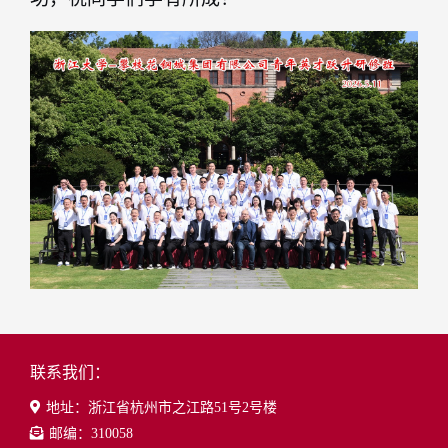
联系我们：
地址：浙江省杭州市之江路51号2号楼
邮编：310058