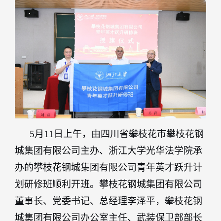
5月11日上午，由四川省攀枝花市攀枝花钢
城集团有限公司主办、浙江大学光华法学院承
办的攀枝花钢城集团有限公司青年英才跃升计
划研修班顺利开班。攀枝花钢城集团有限公司
董事长、党委书记、总经理李泽平，攀枝花钢
城集团有限公司办公室主任、武装保卫部部长