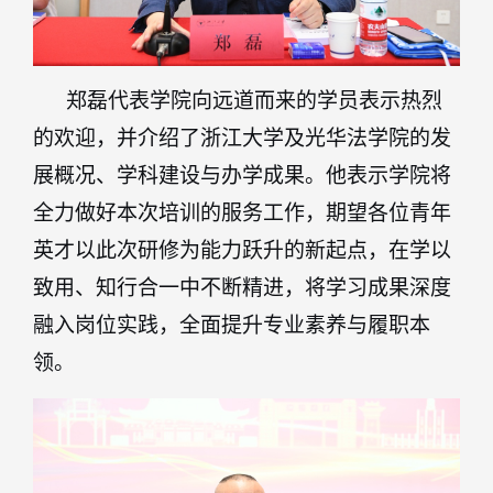
郑磊代表学院向远道而来的学员表示热烈
的欢迎，并介绍了浙江大学及光华法学院的发
展概况、学科建设与办学成果。他表示学院将
全力做好本次培训的服务工作，期望各位青年
英才以此次研修为能力跃升的新起点，在学以
致用、知行合一中不断精进，将学习成果深度
融入岗位实践，全面提升专业素养与履职本
领。