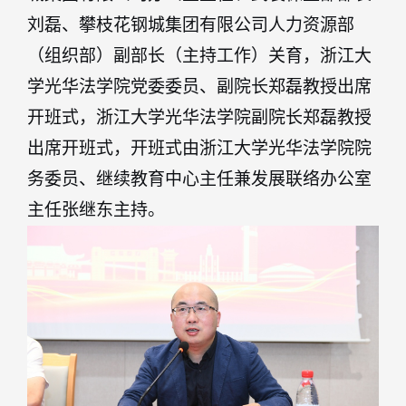
刘磊、攀枝花钢城集团有限公司人力资源部
（组织部）副部长（主持工作）关育，浙江大
学光华法学院党委委员、副院长郑磊教授出席
开班式，
浙江大学光华法学院副院长郑磊教授
出席开班式，开班式由浙江大学光华法学院院
务委员、继续教育中心主任兼发展联络办公室
主任张继东主持。